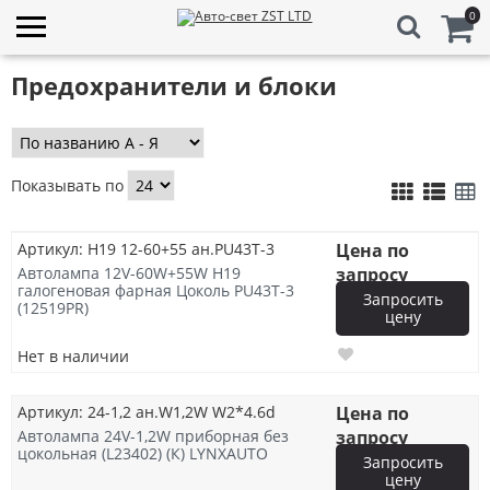
0
Предохранители и блоки
Показывать по
Артикул: H19 12-60+55 ан.PU43T-3
Цена по
Автолампа 12V-60W+55W H19
запросу
галогеновая фарная Цоколь PU43T-3
Запросить
(12519PR)
цену
Нет в наличии
Артикул: 24-1,2 ан.W1,2W W2*4.6d
Цена по
Автолампа 24V-1,2W приборная без
запросу
цокольная (L23402) (К) LYNXAUTO
Запросить
цену