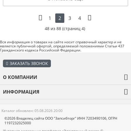
1
3
4
2
48 из 88 (страниц 4)
Вся информация о товарах на сайте носит справочный характер и не
является публичной офертой, определяемой положениями Статьи 437
Гражданского кодекса Российской Федерации.
ЗАКАЗАТЬ ЗВОНОК
О КОМПАНИИ
О компании
ИНФОРМАЦИЯ
Оплата и доставка
Каталог товаров
Гарантия
Каталог обновлен: 05.08.2026 20:00
Отзывы
Новости
©2026 Владелец сайта ООО "Запсибторг" ИНН 7203490106, ОГРН
1197232025000
Контакты
Интернет-магазин на платформе «Электронный заказ» ©