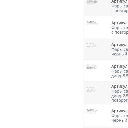
Артикул
Фары св
с повто
ОПТИКА
Артикул
Фары св
АВТОЭЛЕКТРИКА
с повто
АВТОХИМИЯ
Артикул:
АКСЕССУАРЫ
Фары св
черный 
МЕТИЗЫ
Артикул:
ИНСТРУМЕНТ
Фары св
диод, 5
ТОРМОЗНАЯ СИСТЕМА
Артикул:
РТИ
Фары св
диод, 2
АВТОЗАПЧАСТИ
поворот
СИСТЕМА ОХЛАЖДЕНИЯ
Артикул
Фары св
ФИЛЬТРЫ
черный 