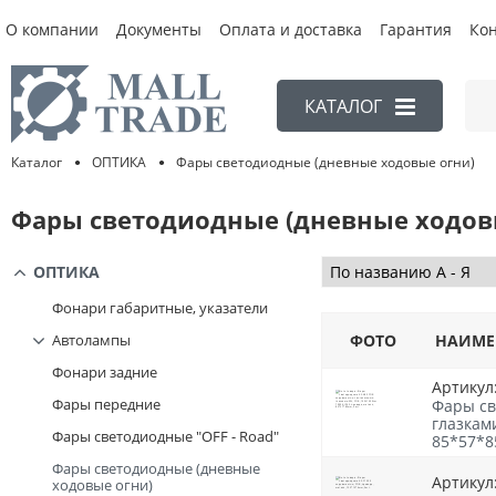
О компании
Документы
Оплата и доставка
Гарантия
Ко
КАТАЛОГ
Фары светодиодные (дневные ходовые огни)
ОПТИКА
Каталог
Фары светодиодные (дневные ходовы
ОПТИКА
Фонари габаритные, указатели
Автолампы
ФОТО
НАИМЕ
Фонари задние
Артикул
Фары передние
Фары св
глазками
Фары светодиодные "OFF - Road"
85*57*8
Фары светодиодные (дневные
Артикул
ходовые огни)