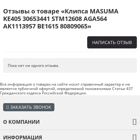
Отзывы о товаре «Клипса MASUMA
KE405 30653441 STM12608 AGA564
AK1113957 BE1615 80809065»
НАПИСАТЬ ОТЗЫВ
Напишите отзыв о товаре или магазине
, чтобы будущие покупатели
не ошиблись в своем выборе.
Пока нет ни одного отзыва.
Сервис
. Как с вами общались менеджеры? Ответили на все вопросы и
помогли выбрать товар?
Вся информация о товарах на сайте носит справочный характер и не
является публичной офертой, определяемой положениями Статьи 437
Доставка
. Как был упакован товар? Доставили ли его вам в
Гражданского кодекса Российской Федерации.
оговоренный срок?
Товар
. Качественный? Какие его плюсы и минусы?
ЗАКАЗАТЬ ЗВОНОК
Правила оформления отзывов
О КОМПАНИИ
О компании
ИНФОРМАЦИЯ