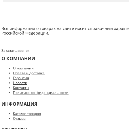
Вся информация о товарах на сайте носит справочный характ
Российской Федерации.
Заказать звонок
О КОМПАНИИ
Введите код с картинки:
*
О компании
Оплата и доставка
Гарантия
Новости
Контакты
Политика конфиденциальности
Я даю согласие на обработку моих персональных данных
ИНФОРМАЦИЯ
ОПУБЛИКОВАТЬ
Каталог товаров
Отзывы
Нажатием на кнопку «Опубликовать» я даю свое согласие на обработку
персональных данных в соответствии с
указанными условиями
.