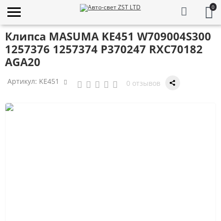
0
Клипса MASUMA KE451 W709004S300
1257376 1257374 P370247 RXC70182
AGA20
Артикул:
KE451
0 отзывов