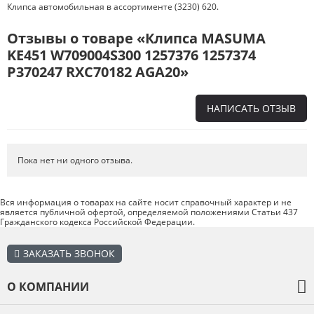
Клипса автомобильная в ассортименте (3230) 620.
Отзывы о товаре «Клипса MASUMA
KE451 W709004S300 1257376 1257374
P370247 RXC70182 AGA20»
НАПИСАТЬ ОТЗЫВ
Напишите отзыв о товаре или магазине
, чтобы будущие покупатели
не ошиблись в своем выборе.
Пока нет ни одного отзыва.
Сервис
. Как с вами общались менеджеры? Ответили на все вопросы и
помогли выбрать товар?
Вся информация о товарах на сайте носит справочный характер и не
является публичной офертой, определяемой положениями Статьи 437
Доставка
. Как был упакован товар? Доставили ли его вам в
Гражданского кодекса Российской Федерации.
оговоренный срок?
Товар
. Качественный? Какие его плюсы и минусы?
ЗАКАЗАТЬ ЗВОНОК
Правила оформления отзывов
О КОМПАНИИ
О компании