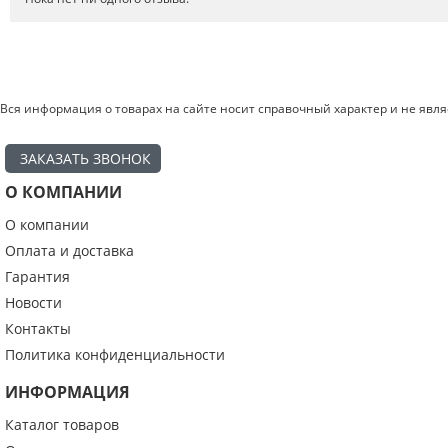
Вся информация о товарах на сайте носит справочный характер и не явл
ЗАКАЗАТЬ ЗВОНОК
О КОМПАНИИ
О компании
Введите код с картинки:
*
Оплата и доставка
Гарантия
Новости
Контакты
Я даю согласие на обработку моих персональных данных
Политика конфиденциальности
ИНФОРМАЦИЯ
ОПУБЛИКОВАТЬ
Каталог товаров
Нажатием на кнопку «Опубликовать» я даю свое согласие на обработку
персональных данных в соответствии с
указанными условиями
.