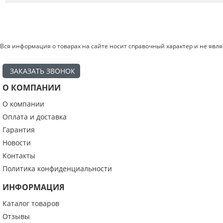
Вся информация о товарах на сайте носит справочный характер и не явл
ЗАКАЗАТЬ ЗВОНОК
О КОМПАНИИ
О компании
Введите код с картинки:
*
Оплата и доставка
Гарантия
Новости
Контакты
Я даю согласие на обработку моих персональных данных
Политика конфиденциальности
ИНФОРМАЦИЯ
ОПУБЛИКОВАТЬ
Каталог товаров
Нажатием на кнопку «Опубликовать» я даю свое согласие на обработку
персональных данных в соответствии с
указанными условиями
.
Отзывы