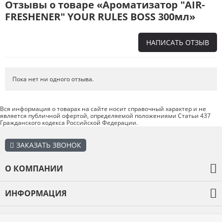
Отзывы о товаре «Ароматизатор "AIR-
FRESHENER" YOUR RULES BOSS 300мл»
НАПИСАТЬ ОТЗЫВ
Напишите отзыв о товаре или магазине
, чтобы будущие покупатели
не ошиблись в своем выборе.
Пока нет ни одного отзыва.
Сервис
. Как с вами общались менеджеры? Ответили на все вопросы и
помогли выбрать товар?
Вся информация о товарах на сайте носит справочный характер и не
является публичной офертой, определяемой положениями Статьи 437
Доставка
. Как был упакован товар? Доставили ли его вам в
Гражданского кодекса Российской Федерации.
оговоренный срок?
Товар
. Качественный? Какие его плюсы и минусы?
ЗАКАЗАТЬ ЗВОНОК
Правила оформления отзывов
О КОМПАНИИ
О компании
ИНФОРМАЦИЯ
Оплата и доставка
Каталог товаров
Гарантия