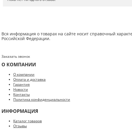
Вся информация о товарах на сайте носит справочный характ
Российской Федерации.
Заказать звонок
О КОМПАНИИ
Введите код с картинки:
*
О компании
Оплата и доставка
Гарантия
Новости
Контакты
Политика конфиденциальности
Я даю согласие на обработку моих персональных данных
ИНФОРМАЦИЯ
ОПУБЛИКОВАТЬ
Каталог товаров
Отзывы
Нажатием на кнопку «Опубликовать» я даю свое согласие на обработку
персональных данных в соответствии с
указанными условиями
.