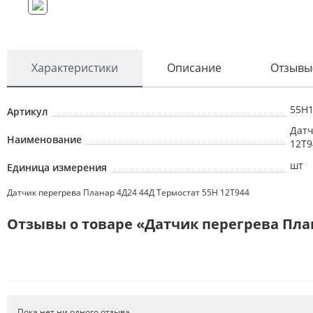
Характеристики
Описание
Отзывы
55Н1
Артикул
Датч
Наименование
12Т9
шт
Единица измерения
Датчик перегрева Планар 4Д24 44Д Термостат 55Н 12Т944
Отзывы о товаре «Датчик перегрева План
Пока нет ни одного отзыва.