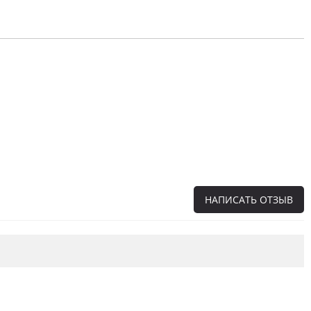
НАПИСАТЬ ОТЗЫВ
Напишите отзыв о товаре или магазине
,
чтобы будущие покупатели не ошиблись в
своем выборе.
Сервис
. Как с вами общались менеджеры?
Ответили на все вопросы и помогли выбрать