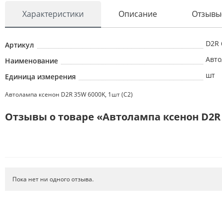
Характеристики
Описание
Отзывы
ОПТИКА
АВТОЭЛЕКТРИКА
D2R 
Артикул
АВТОХИМИЯ
Авто
Наименование
АКСЕССУАРЫ
шт
Единица измерения
МЕТИЗЫ
Автолампа ксенон D2R 35W 6000K, 1шт (C2)
ИНСТРУМЕНТ
Отзывы о товаре «Автолампа ксенон D2R 3
ТОРМОЗНАЯ СИСТЕМА
РТИ
АВТОЗАПЧАСТИ
СИСТЕМА ОХЛАЖДЕНИЯ
Пока нет ни одного отзыва.
ФИЛЬТРЫ