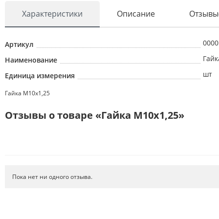
Характеристики
Описание
Отзывы
ОПТИКА
АВТОЭЛЕКТРИКА
0000
Артикул
АВТОХИМИЯ
Гайк
Наименование
АКСЕССУАРЫ
шт
Единица измерения
МЕТИЗЫ
Гайка М10х1,25
ИНСТРУМЕНТ
Отзывы о товаре «Гайка М10х1,25»
ТОРМОЗНАЯ СИСТЕМА
РТИ
АВТОЗАПЧАСТИ
СИСТЕМА ОХЛАЖДЕНИЯ
Пока нет ни одного отзыва.
ФИЛЬТРЫ