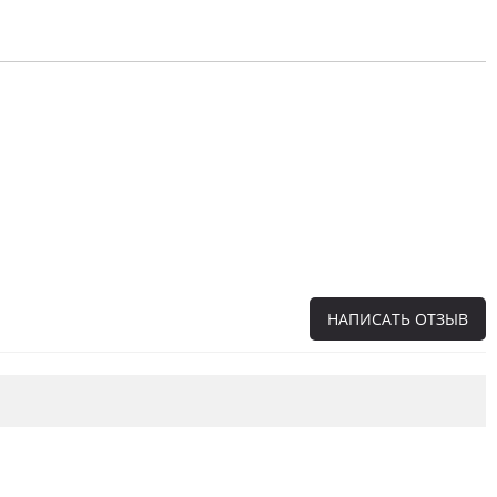
НАПИСАТЬ ОТЗЫВ
Напишите отзыв о товаре или магазине
,
чтобы будущие покупатели не ошиблись в
своем выборе.
Сервис
. Как с вами общались менеджеры?
Ответили на все вопросы и помогли выбрать