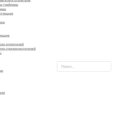
регаты и отопители
ки тумблеры
еммы
ектующие
оки
тующие
ели отопителей
ели стеклоочистителей
и
ые
еля