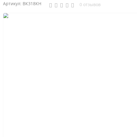
Артикул:
ВК318КН
0 отзывов