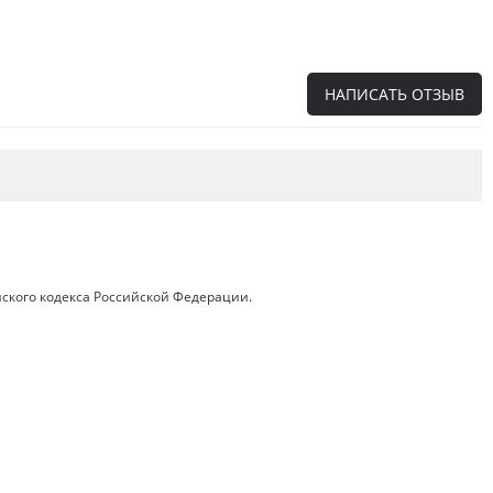
НАПИСАТЬ ОТЗЫВ
Напишите отзыв о товаре или магазине
,
чтобы будущие покупатели не ошиблись в
своем выборе.
Сервис
. Как с вами общались менеджеры?
Ответили на все вопросы и помогли выбрать
товар?
ского кодекса Российской Федерации.
Доставка
. Как был упакован товар?
Доставили ли его вам в оговоренный срок?
Товар
. Качественный? Какие его плюсы и
минусы?
Правила оформления отзывов