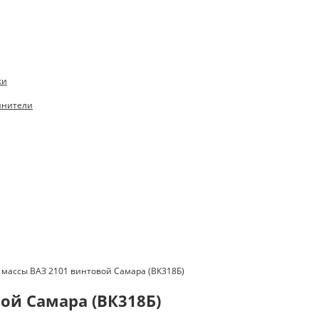
ки
инители
массы ВАЗ 2101 винтовой Самара (ВК318Б)
ой Самара (ВК318Б)