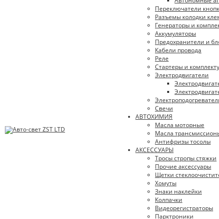
Автономные аг
Переключатели кноп
Разъемы колодки кл
Генераторы и компл
Аккумуляторы
Предохранители и бл
Кабели провода
Реле
Стартеры и комплек
Электродвигатели
Электродвигат
Электродвигат
Электроподогревател
Свечи
АВТОХИМИЯ
Масла моторные
Масла трансмиссион
Антифризы тосолы
АКСЕССУАРЫ
Тросы стропы стяжки
Прочие аксессуары
Щетки стеклоочистит
Хомуты
Знаки наклейки
Колпачки
Видеорегистраторы
Парктроники