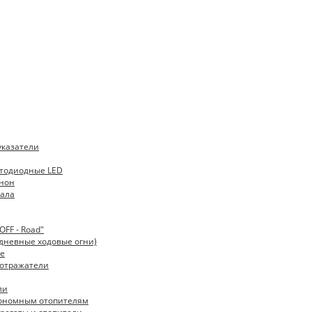
указатели
тодиодные LED
нон
ала
FF - Road"
дневные ходовые огни)
е
 отражатели
ли
тономным отопителям