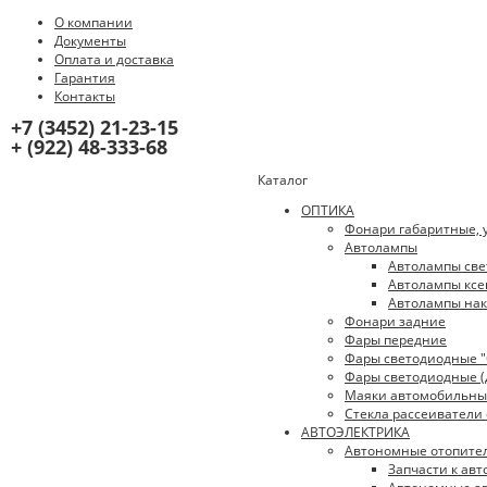
О компании
Документы
Оплата и доставка
Гарантия
Контакты
+7 (3452) 21-23-15
+ (922) 48-333-68
Каталог
ОПТИКА
Фонари габаритные, 
Автолампы
Автолампы све
Автолампы ксе
Автолампы нак
Фонари задние
Фары передние
Фары светодиодные "O
Фары светодиодные (
Маяки автомобильны
Стекла рассеиватели
АВТОЭЛЕКТРИКА
Автономные отопите
Запчасти к ав