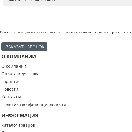
Вся информация о товарах на сайте носит справочный характер и не явл
ЗАКАЗАТЬ ЗВОНОК
О КОМПАНИИ
О компании
Введите код с картинки:
*
Оплата и доставка
Гарантия
Новости
Контакты
Я даю согласие на обработку моих персональных данных
Политика конфиденциальности
ИНФОРМАЦИЯ
ОПУБЛИКОВАТЬ
Каталог товаров
Нажатием на кнопку «Опубликовать» я даю свое согласие на обработку
персональных данных в соответствии с
указанными условиями
.