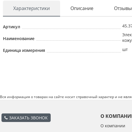
Характеристики
Описание
Отзывы
АВТОХИМИЯ
АКСЕССУАРЫ
45.3
Артикул
МЕТИЗЫ
Элек
Наименование
ИНСТРУМЕНТ
кожу
шт
Единица измерения
ТОРМОЗНАЯ СИСТЕМА
РТИ
АВТОЗАПЧАСТИ
СИСТЕМА ОХЛАЖДЕНИЯ
ФИЛЬТРЫ
Вся информация о товарах на сайте носит справочный характер и не явл
О КОМПАНИ
ЗАКАЗАТЬ ЗВОНОК
О компании