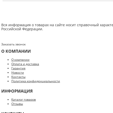
Вся информация о товарах на сайте носит справочный характ
Российской Федерации.
Заказать звонок
О КОМПАНИИ
Введите код с картинки:
*
О компании
Оплата и доставка
Гарантия
Новости
Контакты
Политика конфиденциальности
Я даю согласие на обработку моих персональных данных
ИНФОРМАЦИЯ
ОПУБЛИКОВАТЬ
Каталог товаров
Отзывы
Нажатием на кнопку «Опубликовать» я даю свое согласие на обработку
персональных данных в соответствии с
указанными условиями
.