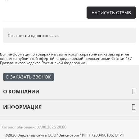
НАПИСАТЬ ОТЗЫВ
Напишите отзыв о товаре или магазине
, чтобы будущие покупатели
не ошиблись в своем выборе.
Пока нет ни одного отзыва.
Сервис
. Как с вами общались менеджеры? Ответили на все вопросы и
помогли выбрать товар?
Вся информация о товарах на сайте носит справочный характер и не
является публичной офертой, определяемой положениями Статьи 437
Доставка
. Как был упакован товар? Доставили ли его вам в
Гражданского кодекса Российской Федерации.
оговоренный срок?
Товар
. Качественный? Какие его плюсы и минусы?
ЗАКАЗАТЬ ЗВОНОК
Правила оформления отзывов
О КОМПАНИИ
О компании
ИНФОРМАЦИЯ
Оплата и доставка
Каталог товаров
Гарантия
Каталог обновлен: 07.08.2026 20:00
Отзывы
Новости
©2026 Владелец сайта ООО "Запсибторг" ИНН 7203490106, ОГРН