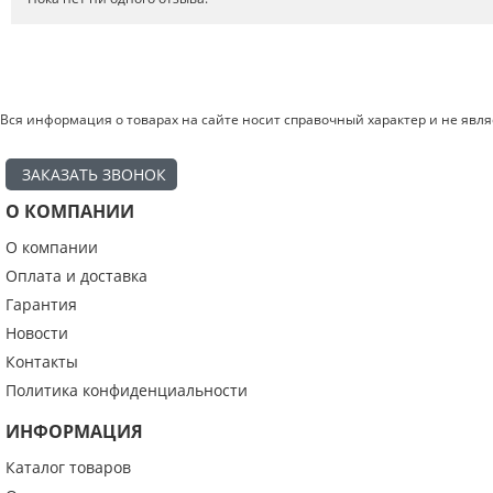
Вся информация о товарах на сайте носит справочный характер и не явл
ЗАКАЗАТЬ ЗВОНОК
О КОМПАНИИ
О компании
Введите код с картинки:
*
Оплата и доставка
Гарантия
Новости
Контакты
Я даю согласие на обработку моих персональных данных
Политика конфиденциальности
ИНФОРМАЦИЯ
ОПУБЛИКОВАТЬ
Каталог товаров
Нажатием на кнопку «Опубликовать» я даю свое согласие на обработку
персональных данных в соответствии с
указанными условиями
.