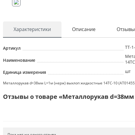
Характеристики
Описание
Отзывы
ТТ-1
Артикул
Мета
Наименование
14ТС
шт
Единица измерения
Металлорукав d=38мм L=1м (нерж) выхлоп жидкостные 14ТС-10 (AT01455
Отзывы о товаре «Металлорукав d=38мм L
Пока нет ни одного отзыва.