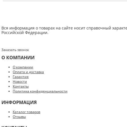
Вся информация о товарах на сайте носит справочный характ
Российской Федерации.
Заказать звонок
О КОМПАНИИ
Введите код с картинки:
*
О компании
Оплата и доставка
Гарантия
Новости
Контакты
Политика конфиденциальности
Я даю согласие на обработку моих персональных данных
ИНФОРМАЦИЯ
ОПУБЛИКОВАТЬ
Каталог товаров
Отзывы
Нажатием на кнопку «Опубликовать» я даю свое согласие на обработку
персональных данных в соответствии с
указанными условиями
.