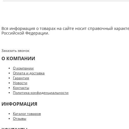
Вся информация о товарах на сайте носит справочный характ
Российской Федерации.
Заказать звонок
О КОМПАНИИ
Введите код с картинки:
*
О компании
Оплата и доставка
Гарантия
Новости
Контакты
Политика конфиденциальности
Я даю согласие на обработку моих персональных данных
ИНФОРМАЦИЯ
ОПУБЛИКОВАТЬ
Каталог товаров
Отзывы
Нажатием на кнопку «Опубликовать» я даю свое согласие на обработку
персональных данных в соответствии с
указанными условиями
.