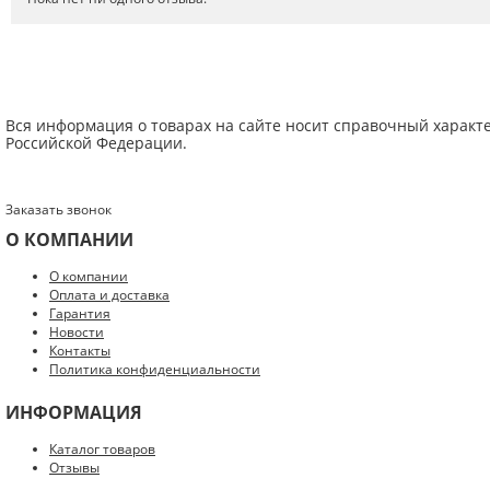
Вся информация о товарах на сайте носит справочный характ
Российской Федерации.
Заказать звонок
О КОМПАНИИ
Введите код с картинки:
*
О компании
Оплата и доставка
Гарантия
Новости
Контакты
Политика конфиденциальности
Я даю согласие на обработку моих персональных данных
ИНФОРМАЦИЯ
ОПУБЛИКОВАТЬ
Каталог товаров
Отзывы
Нажатием на кнопку «Опубликовать» я даю свое согласие на обработку
персональных данных в соответствии с
указанными условиями
.