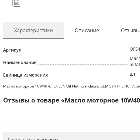
Характеристики
Описание
Отзывы
QFS
Артикул
Масл
Наименование
SEMI
шт
Единица измерения
Масло моторное 10W40 4л ORLEN Oil Platinum classic SEMISYNTHETIC п/синт
Отзывы о товаре «Масло моторное 10W40 4л
Пока нет ни одного отзыва.