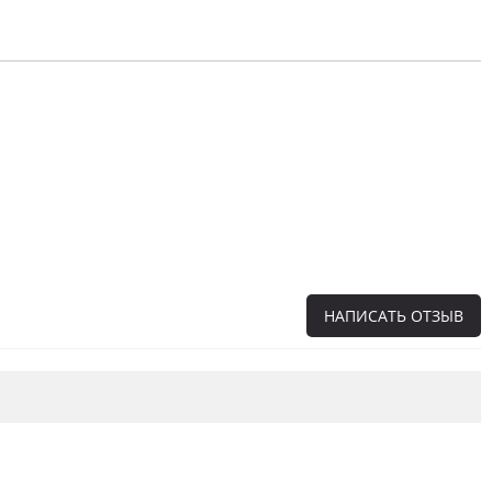
НАПИСАТЬ ОТЗЫВ
Напишите отзыв о товаре или магазине
,
чтобы будущие покупатели не ошиблись в
своем выборе.
Сервис
. Как с вами общались менеджеры?
Ответили на все вопросы и помогли выбрать