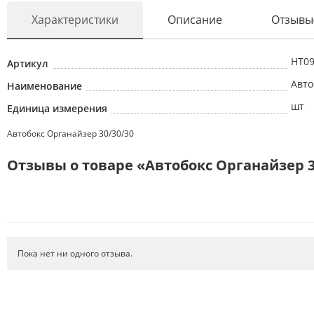
Характеристики
Описание
Отзывы
ОПТИКА
АВТОЭЛЕКТРИКА
HT0
Артикул
АВТОХИМИЯ
Авто
Наименование
АКСЕССУАРЫ
шт
Единица измерения
МЕТИЗЫ
Автобокс Органайзер 30/30/30
ИНСТРУМЕНТ
Отзывы о товаре «Автобокс Органайзер 3
ТОРМОЗНАЯ СИСТЕМА
РТИ
АВТОЗАПЧАСТИ
СИСТЕМА ОХЛАЖДЕНИЯ
Пока нет ни одного отзыва.
ФИЛЬТРЫ