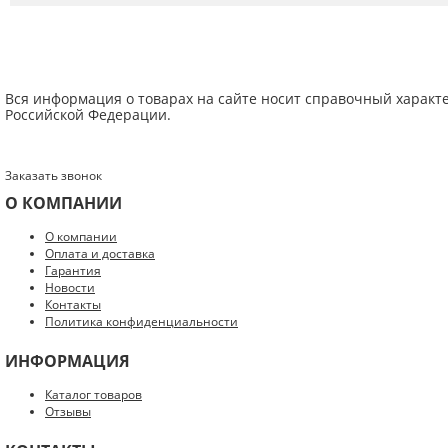
Вся информация о товарах на сайте носит справочный характ
Российской Федерации.
Заказать звонок
О КОМПАНИИ
Введите код с картинки:
*
О компании
Оплата и доставка
Гарантия
Новости
Контакты
Политика конфиденциальности
Я даю согласие на обработку моих персональных данных
ИНФОРМАЦИЯ
ОПУБЛИКОВАТЬ
Каталог товаров
Отзывы
Нажатием на кнопку «Опубликовать» я даю свое согласие на обработку
персональных данных в соответствии с
указанными условиями
.