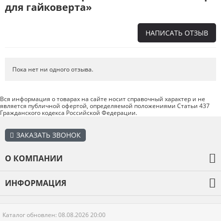
для гайковерта»
НАПИСАТЬ ОТЗЫВ
Напишите отзыв о товаре или магазине
, чтобы будущие покупатели
не ошиблись в своем выборе.
Пока нет ни одного отзыва.
Сервис
. Как с вами общались менеджеры? Ответили на все вопросы и
помогли выбрать товар?
Вся информация о товарах на сайте носит справочный характер и не
является публичной офертой, определяемой положениями Статьи 437
Доставка
. Как был упакован товар? Доставили ли его вам в
Гражданского кодекса Российской Федерации.
оговоренный срок?
Товар
. Качественный? Какие его плюсы и минусы?
ЗАКАЗАТЬ ЗВОНОК
Правила оформления отзывов
О КОМПАНИИ
О компании
ИНФОРМАЦИЯ
Оплата и доставка
Каталог товаров
Гарантия
Каталог обновлен: 08.08.2026 20:00
Отзывы