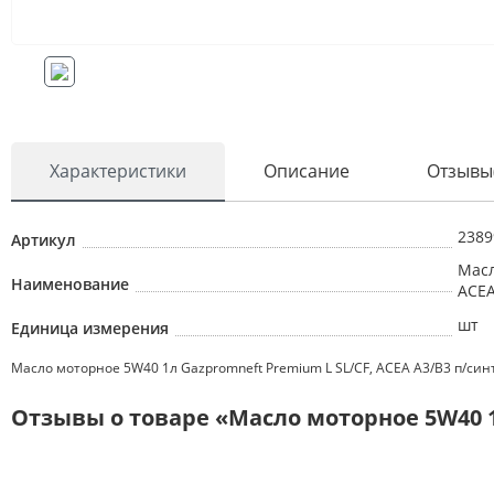
Характеристики
Описание
Отзывы
2389
Артикул
Масл
Наименование
ACEA
шт
Единица измерения
Масло моторное 5W40 1л Gazpromneft Premium L SL/CF, ACEA A3/B3 п/синт
Отзывы о товаре «Масло моторное 5W40 1л