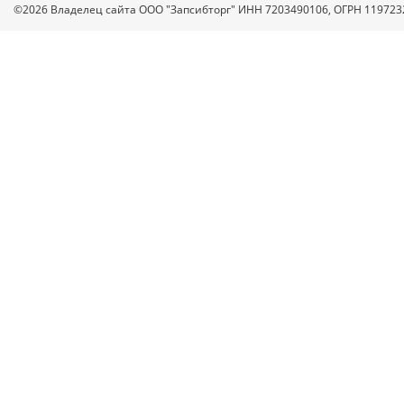
©2026 Владелец сайта ООО "Запсибторг" ИНН 7203490106, ОГРН 11972
Нажатием на кнопку «Опубликовать» я даю свое согласие на обработку
персональных данных в соответствии с
указанными условиями
.