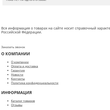
Вся информация о товарах на сайте носит справочный характ
Российской Федерации.
Заказать звонок
О КОМПАНИИ
Введите код с картинки:
*
О компании
Оплата и доставка
Гарантия
Новости
Контакты
Политика конфиденциальности
Я даю согласие на обработку моих персональных данных
ИНФОРМАЦИЯ
ОПУБЛИКОВАТЬ
Каталог товаров
Отзывы
Нажатием на кнопку «Опубликовать» я даю свое согласие на обработку
персональных данных в соответствии с
указанными условиями
.