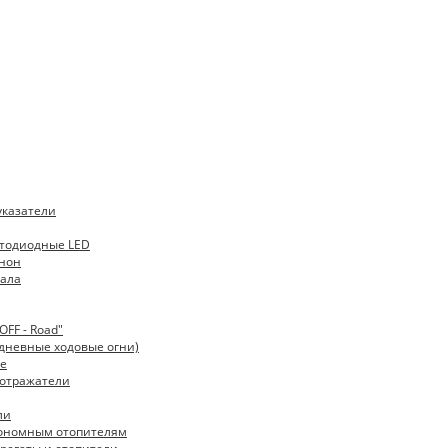
указатели
тодиодные LED
нон
ала
FF - Road"
дневные ходовые огни)
е
 отражатели
ли
тономным отопителям