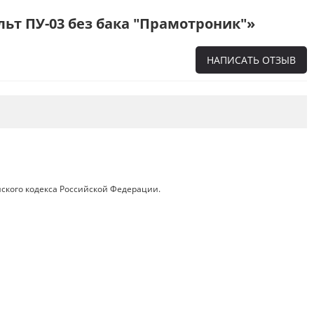
ьт ПУ-03 без бака "Прамотроник"»
НАПИСАТЬ ОТЗЫВ
Напишите отзыв о товаре или магазине
,
чтобы будущие покупатели не ошиблись в
своем выборе.
Сервис
. Как с вами общались менеджеры?
Ответили на все вопросы и помогли выбрать
товар?
ского кодекса Российской Федерации.
Доставка
. Как был упакован товар?
Доставили ли его вам в оговоренный срок?
Товар
. Качественный? Какие его плюсы и
минусы?
Правила оформления отзывов