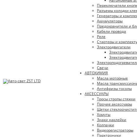
Автономные аг
Переключатели кноп
Разъемы колодки кл
Генераторы и компл
Аккумуляторы
Предохранители и бл
Кабели провода
Реле
Стартеры и комплек
Электродвигатели
Электродвигат
Электродвигат
Электроподогревател
Свечи
АВТОХИМИЯ
Масла моторные
Масла трансмиссион
Антифризы тосолы
АКСЕССУАРЫ
Тросы стропы стяжки
Прочие аксессуары
Щетки стеклоочистит
Хомуты
Знаки наклейки
Колпачки
Видеорегистраторы
Парктроники