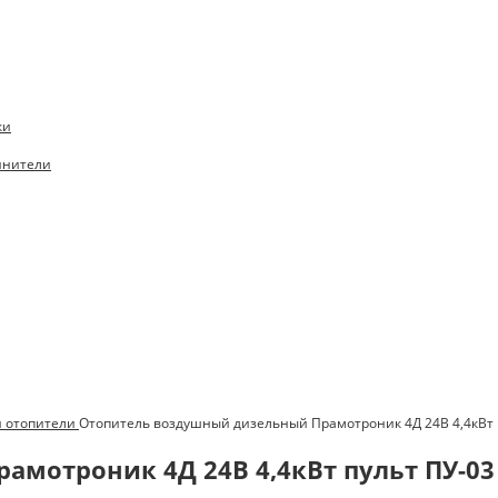
ки
инители
и отопители
Отопитель воздушный дизельный Прамотроник 4Д 24В 4,4кВт п
мотроник 4Д 24В 4,4кВт пульт ПУ-03