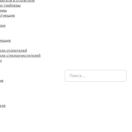
регаты и отопители
ки тумблеры
еммы
ектующие
оки
тующие
ели отопителей
ели стеклоочистителей
и
ые
еля