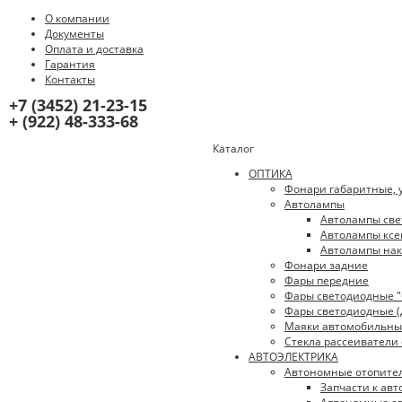
О компании
Документы
Оплата и доставка
Гарантия
Контакты
+7 (3452) 21-23-15
+ (922) 48-333-68
Каталог
ОПТИКА
Фонари габаритные, 
Автолампы
Автолампы све
Автолампы ксе
Автолампы нак
Фонари задние
Фары передние
Фары светодиодные "O
Фары светодиодные (
Маяки автомобильны
Стекла рассеиватели
АВТОЭЛЕКТРИКА
Автономные отопите
Запчасти к ав