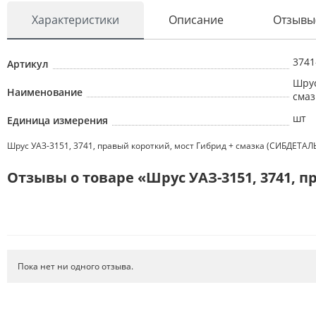
Характеристики
Описание
Отзывы
ОПТИКА
АВТОЭЛЕКТРИКА
3741
Артикул
АВТОХИМИЯ
Шрус
Наименование
смаз
АКСЕССУАРЫ
шт
Единица измерения
МЕТИЗЫ
Шрус УАЗ-3151, 3741, правый короткий, мост Гибрид + смазка (СИБДЕТАЛ
ИНСТРУМЕНТ
Отзывы о товаре «Шрус УАЗ-3151, 3741, 
ТОРМОЗНАЯ СИСТЕМА
РТИ
АВТОЗАПЧАСТИ
СИСТЕМА ОХЛАЖДЕНИЯ
Пока нет ни одного отзыва.
ФИЛЬТРЫ