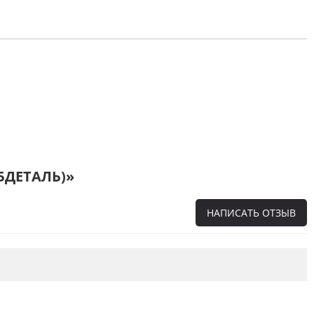
ИБДЕТАЛЬ)»
НАПИСАТЬ ОТЗЫВ
Напишите отзыв о товаре или магазине
,
чтобы будущие покупатели не ошиблись в
своем выборе.
Сервис
. Как с вами общались менеджеры?