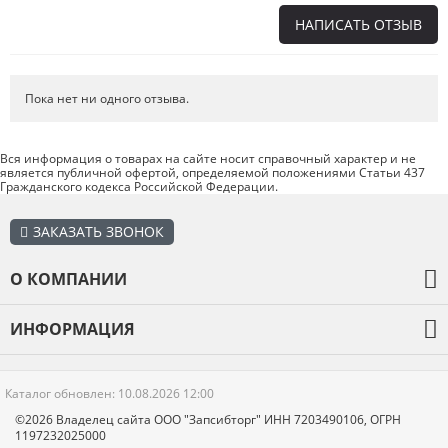
НАПИСАТЬ ОТЗЫВ
Напишите отзыв о товаре или магазине
, чтобы будущие покупатели
не ошиблись в своем выборе.
Пока нет ни одного отзыва.
Сервис
. Как с вами общались менеджеры? Ответили на все вопросы и
помогли выбрать товар?
Вся информация о товарах на сайте носит справочный характер и не
является публичной офертой, определяемой положениями Статьи 437
Доставка
. Как был упакован товар? Доставили ли его вам в
Гражданского кодекса Российской Федерации.
оговоренный срок?
Товар
. Качественный? Какие его плюсы и минусы?
ЗАКАЗАТЬ ЗВОНОК
Правила оформления отзывов
О КОМПАНИИ
О компании
ИНФОРМАЦИЯ
Оплата и доставка
Каталог товаров
Гарантия
Каталог обновлен: 10.08.2026 12:00
Отзывы
Новости
©2026 Владелец сайта ООО "Запсибторг" ИНН 7203490106, ОГРН
1197232025000
Контакты