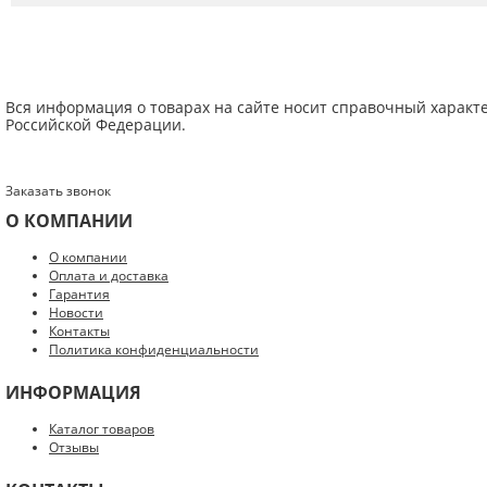
Вся информация о товарах на сайте носит справочный характ
Российской Федерации.
Заказать звонок
О КОМПАНИИ
Введите код с картинки:
*
О компании
Оплата и доставка
Гарантия
Новости
Контакты
Политика конфиденциальности
Я даю согласие на обработку моих персональных данных
ИНФОРМАЦИЯ
ОПУБЛИКОВАТЬ
Каталог товаров
Отзывы
Нажатием на кнопку «Опубликовать» я даю свое согласие на обработку
персональных данных в соответствии с
указанными условиями
.