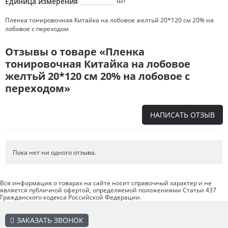
Единица измерения
Пленка тонировочная Китайка на лобовое желтьй 20*120 см 20% на
лобовое с переходом
Отзывы о товаре «Пленка
тонировочная Китайка на лобовое
желтьй 20*120 см 20% на лобовое с
переходом»
НАПИСАТЬ ОТЗЫВ
Напишите отзыв о товаре или магазине
, чтобы будущие покупатели
не ошиблись в своем выборе.
Пока нет ни одного отзыва.
Сервис
. Как с вами общались менеджеры? Ответили на все вопросы и
помогли выбрать товар?
Вся информация о товарах на сайте носит справочный характер и не
является публичной офертой, определяемой положениями Статьи 437
Доставка
. Как был упакован товар? Доставили ли его вам в
Гражданского кодекса Российской Федерации.
оговоренный срок?
Товар
. Качественный? Какие его плюсы и минусы?
ЗАКАЗАТЬ ЗВОНОК