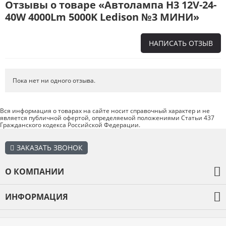
Отзывы о товаре «Автолампа H3 12V-24-
40W 4000Lm 5000K Ledison №3 МИНИ»
НАПИСАТЬ ОТЗЫВ
Напишите отзыв о товаре или магазине
, чтобы будущие покупатели
не ошиблись в своем выборе.
Пока нет ни одного отзыва.
Сервис
. Как с вами общались менеджеры? Ответили на все вопросы и
помогли выбрать товар?
Вся информация о товарах на сайте носит справочный характер и не
является публичной офертой, определяемой положениями Статьи 437
Доставка
. Как был упакован товар? Доставили ли его вам в
Гражданского кодекса Российской Федерации.
оговоренный срок?
Товар
. Качественный? Какие его плюсы и минусы?
ЗАКАЗАТЬ ЗВОНОК
Правила оформления отзывов
О КОМПАНИИ
О компании
ИНФОРМАЦИЯ
Оплата и доставка
Каталог товаров
Гарантия