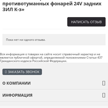
противотуманных фонарей 24V задних
ЗИЛ К-з»
НАПИСАТЬ ОТЗЫВ
Напишите отзыв о товаре или магазине
, чтобы будущие покупатели
не ошиблись в своем выборе.
Пока нет ни одного отзыва.
Сервис
. Как с вами общались менеджеры? Ответили на все вопросы и
помогли выбрать товар?
Вся информация о товарах на сайте носит справочный характер и не
является публичной офертой, определяемой положениями Статьи 437
Доставка
. Как был упакован товар? Доставили ли его вам в
Гражданского кодекса Российской Федерации.
оговоренный срок?
Товар
. Качественный? Какие его плюсы и минусы?
ЗАКАЗАТЬ ЗВОНОК
Правила оформления отзывов
О КОМПАНИИ
О компании
ИНФОРМАЦИЯ
Оплата и доставка
Каталог товаров
Гарантия