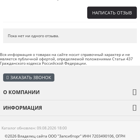
НАПИСАТЬ ОТЗЫВ
Напишите отзыв о товаре или магазине
, чтобы будущие покупатели
не ошиблись в своем выборе.
Пока нет ни одного отзыва.
Сервис
. Как с вами общались менеджеры? Ответили на все вопросы и
помогли выбрать товар?
Вся информация о товарах на сайте носит справочный характер и не
является публичной офертой, определяемой положениями Статьи 437
Доставка
. Как был упакован товар? Доставили ли его вам в
Гражданского кодекса Российской Федерации.
оговоренный срок?
Товар
. Качественный? Какие его плюсы и минусы?
ЗАКАЗАТЬ ЗВОНОК
Правила оформления отзывов
О КОМПАНИИ
О компании
ИНФОРМАЦИЯ
Оплата и доставка
Каталог товаров
Гарантия
Каталог обновлен: 09.08.2026 18:00
Отзывы
Новости
©2026 Владелец сайта ООО "Запсибторг" ИНН 7203490106, ОГРН