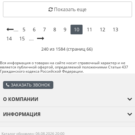
Показать еще
5
6
7
8
9
11
12
13
10
....
14
15
....
240 из 1584 (страниц 66)
Вся информация о товарах на сайте носит справочный характер и не
является публичной офертой, определяемой положениями Статьи 437
Гражданского кодекса Российской Федерации.
ЗАКАЗАТЬ ЗВОНОК
О КОМПАНИИ
О компании
ИНФОРМАЦИЯ
Оплата и доставка
Каталог товаров
Гарантия
Каталог обновлен: 06.08.2026 20:00
Отзывы